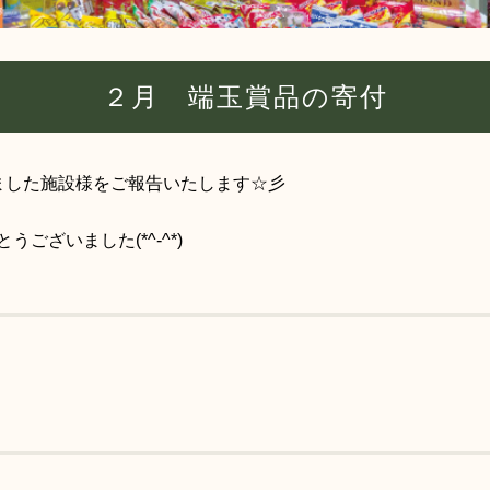
２月 端玉賞品の寄付
ました施設様をご報告いたします☆彡
ございました(*^-^*)