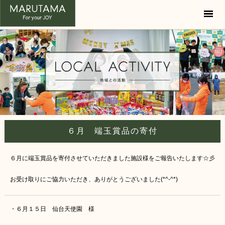
USE OF SPACE
-空間の活用-
LOCAL ACTIVITY
-地域との活動-
SHOP
-店舗紹介-
COMPANY
-会社概要-
６月 端玉賞品の寄付
RECRUIT
-採用情報-
６月に端玉賞品を寄付させていただきました施設様をご報告いたします☆彡
CONTACT
-お問い合わせ-
お受け取りにご協力いただき、ありがとうございました(*^-^*)
・６月１５日 仙台天使園 様