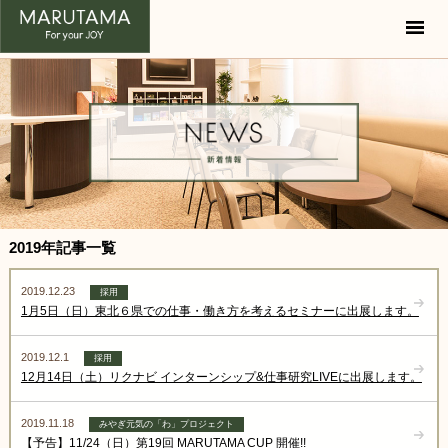
USE OF SPACE
-空間の活用-
LOCAL ACTIVITY
-地域との活動-
SHOP
-店舗紹介-
COMPANY
-会社概要-
2019年記事一覧
2019.12.23
RECRUIT
-採用情報-
採用
1月5日（日）東北６県での仕事・働き方を考えるセミナーに出展します。
CONTACT
-お問い合わせ-
2019.12.1
採用
12月14日（土）リクナビ インターンシップ&仕事研究LIVEに出展します。
2019.11.18
みやぎ元気の「わ」プロジェクト
【予告】11/24（日）第19回 MARUTAMA CUP 開催!!