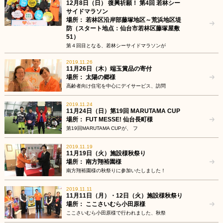
12月8日（日） 復興祈願！ 第4回 若林シー
サイドマラソン
場所： 若林区沿岸部藤塚地区～荒浜地区堤
防（スタート地点：仙台市若林区藤塚屋敷
51）
第４回目となる、若林シーサイドマラソンが
2019.11.26
11月26日（木）端玉賞品の寄付
場所： 太陽の郷様
高齢者向け住宅を中心にデイサービス、訪問
2019.11.24
11月24日（日）第19回 MARUTAMA CUP
場所： FUT MESSE! 仙台長町様
第19回MARUTAMA CUPが、 フ
2019.11.19
11月19日（火）施設様秋祭り
場所： 南方翔裕園様
南方翔裕園様の秋祭りに参加いたしました！
2019.11.11
11月11日（月）・12日（火）施設様秋祭り
場所： ここさいむら小田原様
ここさいむら小田原様で行われました、秋祭