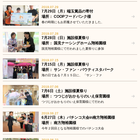
2019.07.29
7月29日（月）端玉賞品の寄付
場所： COOPフードバンク様
春の時期にもお邪魔させていただきました、
2019.07.28
7月28日（日）施設様夏祭り
場所： 国見ナーシングホーム翔裕園様
国見翔裕園様にて行われました夏祭りに参加
2019.07.15
7月15日（月）施設様夏祭り
場所： サン・ファン・バウティスタパーク
海の日である７月１５日に、 「サン・ファ
2019.07.06
7月6日（土）施設様夏祭り
場所： つつじがおかもりのいえ保育園様
つづじがおかもりのいえ保育園様にて行われ
2019.06.27
6月27日（木）パチンコ大会in南方翔裕園様
場所： 南方翔裕園様
今年２回目となる翔裕園様でのパチンコ大会
2019.06.22