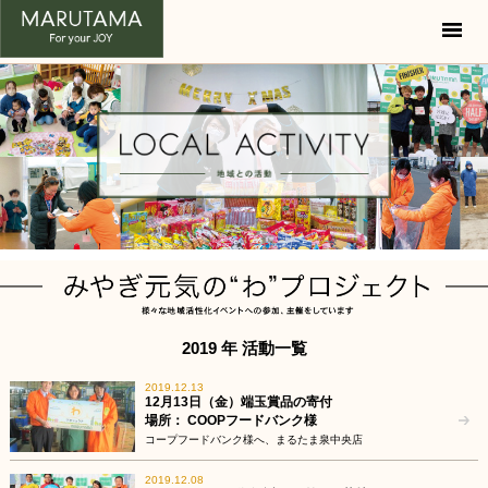
USE OF SPACE
-空間の活用-
LOCAL ACTIVITY
-地域との活動-
SHOP
-店舗紹介-
COMPANY
-会社概要-
RECRUIT
-採用情報-
2019 年 活動一覧
CONTACT
-お問い合わせ-
2019.12.13
12月13日（金）端玉賞品の寄付
場所： COOPフードバンク様
コープフードバンク様へ、まるたま泉中央店
2019.12.08