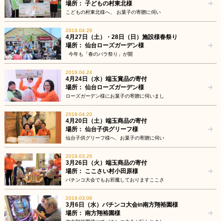
場所： 子どもの村東北様
こどもの村東北様へ、 お菓子の寄贈に伺い
2019.04.28
4月27日（土）・28日（日）施設様春祭り
場所： 仙台ローズガーデン様
今年も「春のバラ祭り」が開
2019.04.24
4月24日（水）端玉賞品の寄付
場所： 仙台ローズガーデン様
ローズガーデン様にお菓子の寄贈に伺いまし
2019.04.20
4月20日（土）端玉商品の寄付
場所： 仙台子供グリーフ様
仙台子供グリーフ様へ、お菓子の寄贈に伺い
2019.03.26
3月26日（火）端玉商品の寄付
場所： ここさい村小田原様
パチンコ大会でもお邪魔しておりますここさ
2019.03.06
3月6日（水）パチンコ大会in南方翔裕園様
場所： 南方翔裕園様