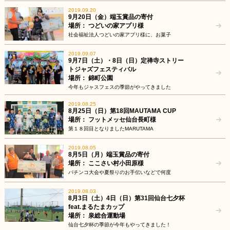
2019.09.20
9月20日（金）端玉賞品の寄付
場所： つどいの家アプリ様
社会福祉法人つどいの家アプリ様に、お菓子
2019.09.07
9月7日（土）・8日（日）定禅寺ストリー
トジャズフェスティバル
場所： 錦町公園
今年もジャスフェスの季節がやってきました
2019.08.25
8月25日（日）第18回MAUTAMA CUP
場所： フットメッセ仙台長町様
第１８回目となりましたMARUTAMA
2019.08.05
8月5日（月）端玉賞品の寄付
場所： ここさい村小田原様
パチンコ大会や夏祭りのお手伝いなどで何度
2019.08.03
8月3日（土）4日（日）第31回仙台七夕杯
feat.まるたまカップ
場所： 泉総合運動場
仙台七夕杯の季節が今年もやってきました！