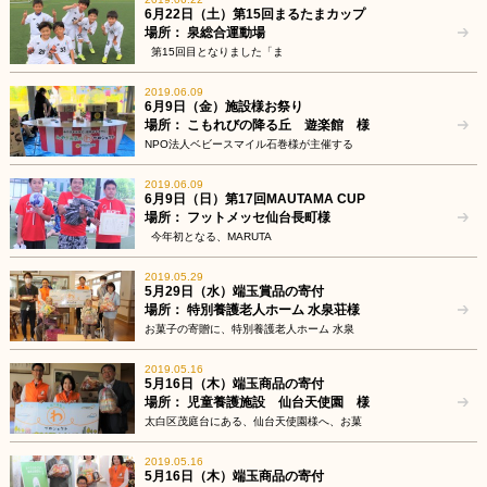
6月22日（土）第15回まるたまカップ
場所： 泉総合運動場
第15回目となりました「ま
2019.06.09
6月9日（金）施設様お祭り
場所： こもれびの降る丘 遊楽館 様
NPO法人ベビースマイル石巻様が主催する
2019.06.09
6月9日（日）第17回MAUTAMA CUP
場所： フットメッセ仙台長町様
今年初となる、MARUTA
2019.05.29
5月29日（水）端玉賞品の寄付
場所： 特別養護老人ホーム 水泉荘様
お菓子の寄贈に、特別養護老人ホーム 水泉
2019.05.16
5月16日（木）端玉商品の寄付
場所： 児童養護施設 仙台天使園 様
太白区茂庭台にある、仙台天使園様へ、お菓
2019.05.16
5月16日（木）端玉商品の寄付