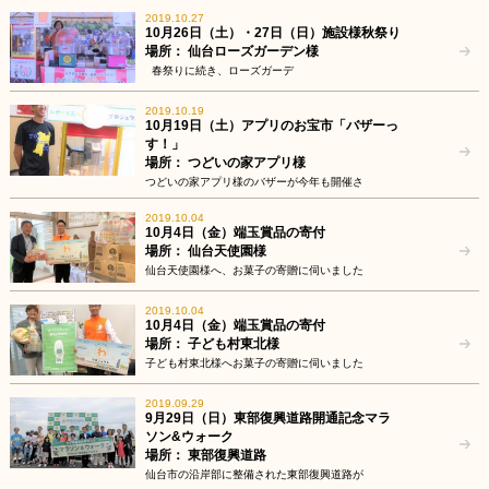
2019.10.27
10月26日（土）・27日（日）施設様秋祭り
場所： 仙台ローズガーデン様
春祭りに続き、ローズガーデ
2019.10.19
10月19日（土）アプリのお宝市「バザーっ
す！」
場所： つどいの家アプリ様
つどいの家アプリ様のバザーが今年も開催さ
2019.10.04
10月4日（金）端玉賞品の寄付
場所： 仙台天使園様
仙台天使園様へ、お菓子の寄贈に伺いました
2019.10.04
10月4日（金）端玉賞品の寄付
場所： 子ども村東北様
子ども村東北様へお菓子の寄贈に伺いました
2019.09.29
9月29日（日）東部復興道路開通記念マラ
ソン&ウォーク
場所： 東部復興道路
仙台市の沿岸部に整備された東部復興道路が